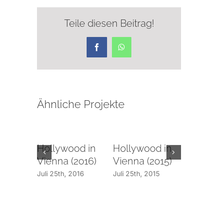
Teile diesen Beitrag!
Facebook
WhatsApp
Ähnliche Projekte
Hollywood in
Hollywood in
Hollyw
Vienna (2016)
Vienna (2015)
Vienna
Juli 25th, 2016
Juli 25th, 2015
Juli 19th