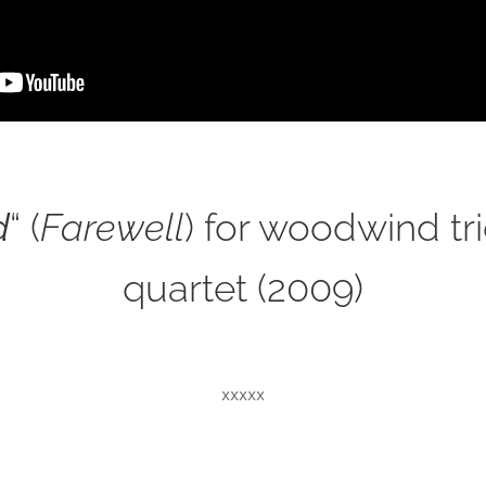
d
“ (
Farewell
) for woodwind tri
quartet (2009)
xxxxx