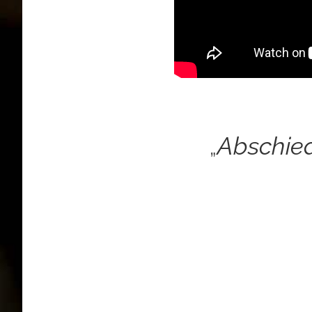
„
Abschie