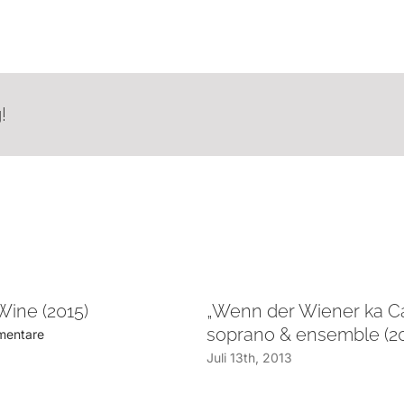
!
ine (2015)
„Wenn der Wiener ka Caf
soprano & ensemble (20
mentare
Juli 13th, 2013